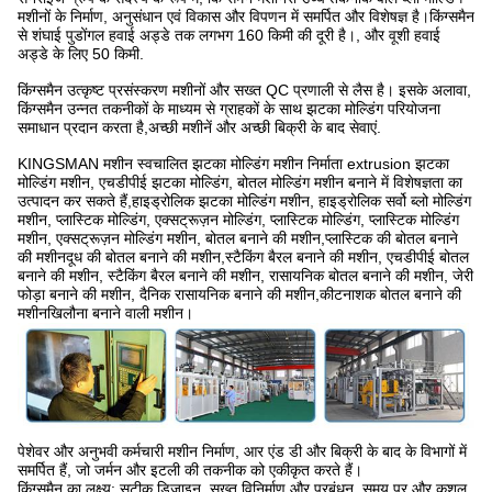
मशीनों के निर्माण, अनुसंधान एवं विकास और विपणन में समर्पित और विशेषज्ञ है।किंग्समैन
से शंघाई पुडोंगल हवाई अड्डे तक लगभग 160 किमी की दूरी है।, और वूशी हवाई
अड्डे के लिए 50 किमी.
किंग्समैन उत्कृष्ट प्रसंस्करण मशीनों और सख्त QC प्रणाली से लैस है। इसके अलावा,
किंग्समैन उन्नत तकनीकों के माध्यम से ग्राहकों के साथ झटका मोल्डिंग परियोजना
समाधान प्रदान करता है,अच्छी मशीनें और अच्छी बिक्री के बाद सेवाएं.
KINGSMAN मशीन स्वचालित झटका मोल्डिंग मशीन निर्माता extrusion झटका
मोल्डिंग मशीन, एचडीपीई झटका मोल्डिंग, बोतल मोल्डिंग मशीन बनाने में विशेषज्ञता का
उत्पादन कर सकते हैं,हाइड्रोलिक झटका मोल्डिंग मशीन, हाइड्रोलिक सर्वो ब्लो मोल्डिंग
मशीन, प्लास्टिक मोल्डिंग, एक्सट्रूज़न मोल्डिंग, प्लास्टिक मोल्डिंग, प्लास्टिक मोल्डिंग
मशीन, एक्सट्रूज़न मोल्डिंग मशीन, बोतल बनाने की मशीन,प्लास्टिक की बोतल बनाने
की मशीनदूध की बोतल बनाने की मशीन,स्टैकिंग बैरल बनाने की मशीन, एचडीपीई बोतल
बनाने की मशीन, स्टैकिंग बैरल बनाने की मशीन, रासायनिक बोतल बनाने की मशीन, जेरी
फोड़ा बनाने की मशीन, दैनिक रासायनिक बनाने की मशीन,कीटनाशक बोतल बनाने की
मशीनखिलौना बनाने वाली मशीन।
पेशेवर और अनुभवी कर्मचारी मशीन निर्माण, आर एंड डी और बिक्री के बाद के विभागों में
समर्पित हैं, जो जर्मन और इटली की तकनीक को एकीकृत करते हैं।
किंग्समैन का लक्ष्य: सटीक डिजाइन, सख्त विनिर्माण और प्रबंधन, समय पर और कुशल