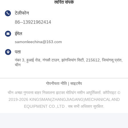
त्वरित संपर्क
टेलीफोन
86--13921962414
ईमेल
samonleechina@163.com
पता
नंबर 3, हुआई रोड, गंगकौ टाउन, झांगजियांग सिटी, 215612, जियांगसू प्रांत,
चीन
गोपनीयता नीति
|
साइटमैप
चीन अच्छा गुणवत्ता बाहर निकालना झटका मोल्डिंग मशीन आपूर्तिकर्ता. कॉपीराइट ©
2019-2026 KINGSMAN(ZHANGJIAGANG)MECHANICAL AND
EQUIPMENT CO.,LTD . सब सभी अधिकार सुरक्षित.