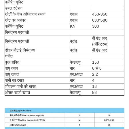
क्लैंपिंग यूनिट
डबल स्टेशन
प्लेटों के बीच अधिकतम स्थान
एमएम
450-950
प्लेट का आकार
एमएम
630*580
क्लैंपिंग यूनिट
KN
300
नियंत्रण प्रणाली
बी एंड आर
नियंत्रण प्रणाली
ब्रांड
(ऑस्ट्रिया)
दीवार मोटाई नियंत्रण
ब्रांड
बी एंड आर
शक्ति
कुल शक्ति
केडब्ल्यू
150
वायु दबाव
बार
6 से 8
वायु खपत
एम3/घंटा
2.2
पानी का दबाव
बार
4
शीतलन पानी की खपत
एम3/घंटा
18
औसत ऊर्जा खपत
केडब्ल्यू
58