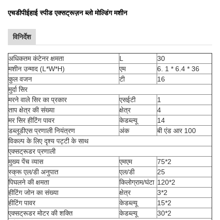
एचडीपीई
हाई स्पीड एक्सट्रूज़न ब्लो मोल्डिंग मशीन
विनिर्देश
अधिकतम कंटेनर क्षमता
L
30
मशीन उन्माद (L*W*H)
एम
6. 1 * 6.4 * 36
कुल वजन
टी
16
मुर्दा सिर
मरने वाले सिर का प्रकार
एसईटी
1
ताप क्षेत्र की संख्या
क्षेत्र
4
मर सिर हीटिंग पावर
केडब्ल्यू
14
डब्लूडीएस प्रणाली नियंत्रण
अंक
बी एंड आर 100
विकल्प के लिए दृश्य पट्टी के साथ
एक्सट्रूडर प्रणाली
मुख्य पेंच व्यास
एमएम
75*2
स्क्रू एल/डी अनुपात
एल/डी
25
पिघलने की क्षमता
किलोग्राम/घंटा
120*2
हीटिंग जोन का संख्या
क्षेत्र
3*2
हीटिंग पावर
केडब्ल्यू
15*2
एक्सट्रूडर मोटर की शक्ति
केडब्ल्यू
30*2