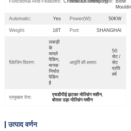
Functional And Features:
Chemical;Commodity
Blow Moulding Type:
Blow 
Mouldi
Automatic:
Yes
Power(W):
50KW
Weight:
18T
Port:
SHANGHAI
लकड़ी 
के 
50 
मामले 
सेट / 
पैकिंग, 
पैकेजिंग विवरण:
आपूर्ति की क्षमता:
सेट 
मानक 
प्रति 
निर्यात 
वर्ष
पैकिंग 
है
एचडीपीई झटका मोल्डिंग मशीन
, 
प्रमुखता देना:
बोतल उड़ा मोल्डिंग मशीन
उत्पाद वर्णन