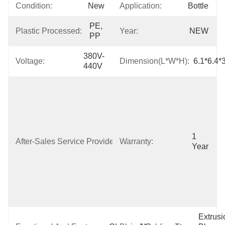
Condition:
New
Application:
Bottle
PE, 
Plastic Processed:
Year:
NEW
PP
380V-
Voltage:
Dimension(L*W*H):
6.1*6.4*
440V
Free Spare 
Parts, Online 
Support, Field 
Installation, 
Commissioning 
And Training, 
1 
After-Sales Service Provided:
Warranty:
Field 
Year
Maintenance 
And Repair 
Service, Video 
Technical 
Support
Extrusi