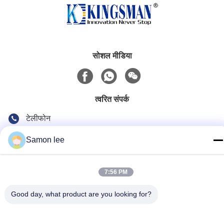
सोशल मीडिया
त्वरित संपर्क
टेलीफोन
86--13921962414
Samon lee
ईमेल
samonleechina@163.com
7:56 PM
पता
Good day, what product are you looking for?
नंबर 3, हुआई रोड, गंगकौ टाउन, झांगजियांग सिटी, 215612, जियांगसू प्रांत,
चीन