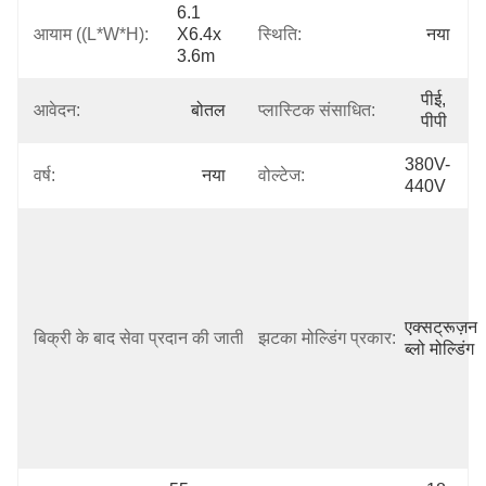
6.1 
आयाम ((L*W*H):
X6.4x 
स्थिति:
नया
3.6m
पीई, 
आवेदन:
बोतल
प्लास्टिक संसाधित:
पीपी
380V-
वर्ष:
नया
वोल्टेज:
440V
फ्री स्पेयर 
पार्ट्स, 
ऑनलाइन 
सपोर्ट, 
फील्ड 
एक्सट्रूज़न 
बिक्री के बाद सेवा प्रदान की जाती है:
झटका मोल्डिंग प्रकार:
इंस्टालेशन, 
ब्लो मोल्डिंग
कमीशनिंग 
और ट्रेनिंग, 
फील्ड 
मेंटेनेंस और 
रिपेय