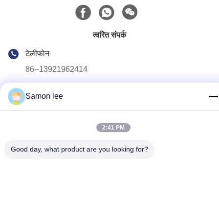
त्वरित संपर्क
टेलीफोन
86--13921962414
ईमेल
Samon lee
samonleechina@163.com
पता
2:41 PM
नंबर 3, हुआई रोड, गंगकौ टाउन, झांगजियांग सिटी, 215612, जियांगसू प्रांत,
चीन
Good day, what product are you looking for?
गोपनीयता नीति
|
साइटमैप
चीन अच्छा गुणवत्ता बाहर निकालना झटका मोल्डिंग मशीन आपूर्तिकर्ता. कॉपीराइट ©
2019-2026 KINGSMAN(ZHANGJIAGANG)MECHANICAL AND
EQUIPMENT CO.,LTD . सब सभी अधिकार सुरक्षित.