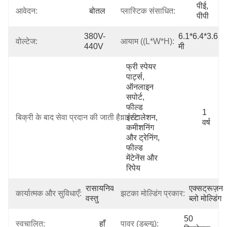
पीई, 
आवेदन:
बोतल
प्लास्टिक संसाधित:
पीपी
380V-
6.1*6.4*3.6 
वोल्टेज:
आयाम ((L*W*H):
440V
मी
फ्री स्पेयर 
पार्ट्स, 
ऑनलाइन 
सपोर्ट, 
फील्ड 
1 
बिक्री के बाद सेवा प्रदान की जाती है:
वारंटी:
इंस्टालेशन, 
वर्ष
कमीशनिंग 
और ट्रेनिंग, 
फील्ड 
मेंटेनेंस और 
रिपेय
रासायनिक, 
एक्सट्रूज़न 
कार्यात्मक और सुविधाएँ:
झटका मोल्डिंग प्रकार:
वस्तु
ब्लो मोल्डिंग
50 
स्वचालित:
हाँ
पावर (डब्ल्यू):