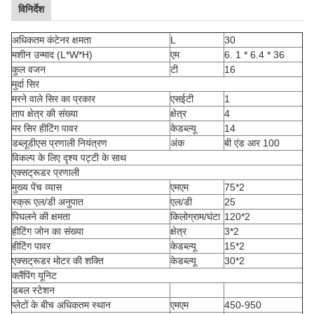
विनिर्देश
अधिकतम कंटेनर क्षमता
L
30
मशीन उन्माद (L*W*H)
एम
6. 1 * 6.4 * 36
कुल वजन
टी
16
मुर्दा सिर
मरने वाले सिर का प्रकार
एसईटी
1
ताप क्षेत्र की संख्या
क्षेत्र
4
मर सिर हीटिंग पावर
केडब्ल्यू
14
डब्लूडीएस प्रणाली नियंत्रण
अंक
बी एंड आर 100
विकल्प के लिए दृश्य पट्टी के साथ
एक्सट्रूडर प्रणाली
मुख्य पेंच व्यास
एमएम
75*2
स्क्रू एल/डी अनुपात
एल/डी
25
पिघलने की क्षमता
किलोग्राम/घंटा
120*2
हीटिंग जोन का संख्या
क्षेत्र
3*2
हीटिंग पावर
केडब्ल्यू
15*2
एक्सट्रूडर मोटर की शक्ति
केडब्ल्यू
30*2
क्लैंपिंग यूनिट
डबल स्टेशन
प्लेटों के बीच अधिकतम स्थान
एमएम
450-950