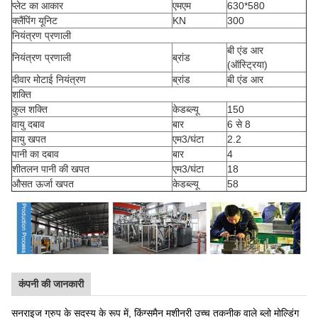
प्लेट का आकार
एमएम
630*580
क्लैंपिंग यूनिट
KN
300
नियंत्रण प्रणाली
बी एंड आर
नियंत्रण प्रणाली
ब्रांड
(ऑस्ट्रिया)
दीवार मोटाई नियंत्रण
ब्रांड
बी एंड आर
शक्ति
कुल शक्ति
केडब्ल्यू
150
वायु दबाव
बार
6 से 8
वायु खपत
एम3/घंटा
2.2
पानी का दबाव
बार
4
शीतलन पानी की खपत
एम3/घंटा
18
औसत ऊर्जा खपत
केडब्ल्यू
58
कंपनी की जानकारी
सनराइज ग्रुप के सदस्य के रूप में, किंग्समैन मशीनरी उच्च तकनीक वाले ब्लो मोल्डिंग