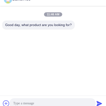
11:46 AM
त्वरित संपर्क
Good day, what product are you looking for?
टेलीफोन
86--13921962414
ईमेल
samonleechina@163.com
पता
नंबर 3, हुआई रोड, गंगकौ टाउन, झांगजियांग सिटी, 215612, जियांगसू प्रांत,
चीन
गोपनीयता नीति
|
साइटमैप
चीन अच्छा गुणवत्ता बाहर निकालना झटका मोल्डिंग मशीन आपूर्तिकर्ता. कॉपीराइट ©
2019-2026 KINGSMAN(ZHANGJIAGANG)MECHANICAL AND
EQUIPMENT CO.,LTD . सब सभी अधिकार सुरक्षित.