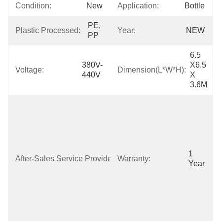
Condition:
New
Application:
Bottle
PE, 
Plastic Processed:
Year:
NEW
PP
6.5 
380V-
X6.5 
Voltage:
Dimension(L*W*H):
440V
X 
3.6M
Free Spare 
Parts, Online 
Support, Field 
Installation, 
Commissioning 
And Training, 
1 
After-Sales Service Provided:
Warranty:
Field 
Year
Maintenance 
And Repair 
Service, Video 
Technical 
Support