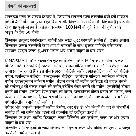
कंपनी की जानकारी
सनराइज ग्रुप के सदस्य के रूप में, किंग्समैन मशीनरी उच्च तकनीक वाले ब्लो मोल्डिंग
मशीनों के निर्माण, अनुसंधान एवं विकास और विपणन में समर्पित और विशेषज्ञ है।किंग्समैन
से शंघाई पुडोंगल हवाई अड्डे तक लगभग 160 किमी की दूरी है।, और वूशी हवाई
अड्डे के लिए 50 किमी.
किंग्समैन उत्कृष्ट प्रसंस्करण मशीनों और सख्त QC प्रणाली से लैस है। इसके अलावा,
किंग्समैन उन्नत तकनीकों के माध्यम से ग्राहकों के साथ झटका मोल्डिंग परियोजना
समाधान प्रदान करता है,अच्छी मशीनें और अच्छी बिक्री के बाद सेवाएं.
KINGSMAN मशीन स्वचालित झटका मोल्डिंग मशीन निर्माता extrusion झटका
मोल्डिंग मशीन, एचडीपीई झटका मोल्डिंग, बोतल मोल्डिंग मशीन बनाने में विशेषज्ञता का
उत्पादन कर सकते हैं,हाइड्रोलिक झटका मोल्डिंग मशीन, हाइड्रोलिक सर्वो ब्लो मोल्डिंग
मशीन, प्लास्टिक मोल्डिंग, एक्सट्रूज़न मोल्डिंग, प्लास्टिक मोल्डिंग, प्लास्टिक मोल्डिंग
मशीन, एक्सट्रूज़न मोल्डिंग मशीन, बोतल बनाने की मशीन,प्लास्टिक की बोतल बनाने
की मशीनदूध की बोतल बनाने की मशीन,स्टैकिंग बैरल बनाने की मशीन, एचडीपीई बोतल
बनाने की मशीन, स्टैकिंग बैरल बनाने की मशीन, रासायनिक बोतल बनाने की मशीन, जेरी
फोड़ा बनाने की मशीन, दैनिक रासायनिक बनाने की मशीन,कीटनाशक बोतल बनाने की
मशीनखिलौना बनाने वाली मशीन।
पेशेवर और अनुभवी कर्मचारी मशीन निर्माण, आर एंड डी और बिक्री के बाद के विभागों में
समर्पित हैं, जो जर्मन और इटली की तकनीक को एकीकृत करते हैं।
किंग्समैन का लक्ष्य: सटीक डिजाइन, सख्त विनिर्माण और प्रबंधन, समय पर और कुशल
बिक्री के बाद सेवा।
किंग्समैन सभी ग्राहकों के साथ मिलकर लाभ प्राप्त करने और भविष्य को एक साथ साझा
करने की उम्मीद करता है।