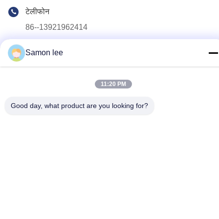
टेलीफोन
86--13921962414
ईमेल
Samon lee
samonleechina@163.com
पता
11:20 PM
नंबर 3, हुआई रोड, गंगकौ टाउन, झांगजियांग सिटी, 215612, जियांगसू प्रांत,
चीन
Good day, what product are you looking for?
गोपनीयता नीति
|
साइटमैप
चीन अच्छा गुणवत्ता बाहर निकालना झटका मोल्डिंग मशीन आपूर्तिकर्ता. कॉपीराइट ©
2019-2026 KINGSMAN(ZHANGJIAGANG)MECHANICAL AND
EQUIPMENT CO.,LTD . सब सभी अधिकार सुरक्षित.