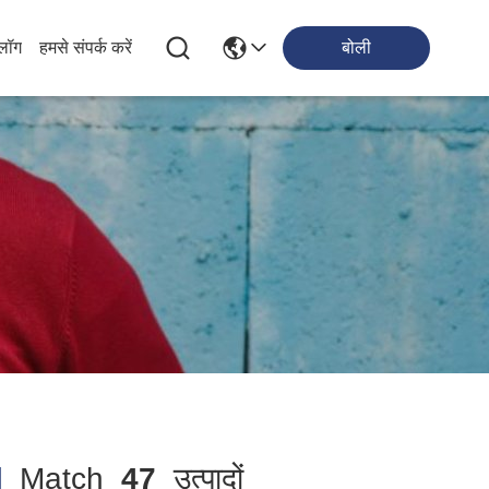
्लॉग
हमसे संपर्क करें
बोली
]
Match
47
उत्पादों