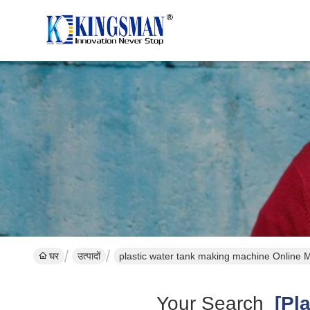
घर
उत्पादों
plastic water tank making machine Online 
Your Search
[pla