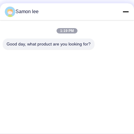
सोशल मीडिया
Samon lee
1:19 PM
त्वरित संपर्क
Good day, what product are you looking for?
टेलीफोन
86--13921962414
ईमेल
samonleechina@163.com
पता
नंबर 3, हुआई रोड, गंगकौ टाउन, झांगजियांग सिटी, 215612, जियांगसू प्रांत,
चीन
गोपनीयता नीति
|
साइटमैप
चीन अच्छा गुणवत्ता बाहर निकालना झटका मोल्डिंग मशीन आपूर्तिकर्ता. कॉपीराइट ©