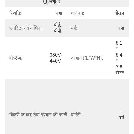
(मुख्यभूमि)
स्थिति:
नया
आवेदन:
बोतल
पीई, 
प्लास्टिक संसाधित:
वर्ष:
नया
पीपी
6.1 
* 
380V-
6.4 
वोल्टेज:
आयाम ((L*W*H):
440V
* 
3.6 
मीटर
फ्री स्पेयर 
पार्ट्स, 
ऑनलाइन 
सपोर्ट, 
फील्ड 
1 
बिक्री के बाद सेवा प्रदान की जाती है:
वारंटी:
इंस्टालेशन, 
वर्ष
कमीशनिंग 
और ट्रेनिंग, 
फील्ड 