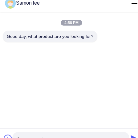
ईमेल
Samon lee
samonleechina@163.com
पता
4:58 PM
नंबर 3, हुआई रोड, गंगकौ टाउन, झांगजियांग सिटी, 215612, जियांगसू प्रांत,
चीन
Good day, what product are you looking for?
गोपनीयता नीति
|
साइटमैप
चीन अच्छा गुणवत्ता बाहर निकालना झटका मोल्डिंग मशीन आपूर्तिकर्ता. कॉपीराइट ©
2019-2026 KINGSMAN(ZHANGJIAGANG)MECHANICAL AND
EQUIPMENT CO.,LTD . सब सभी अधिकार सुरक्षित.