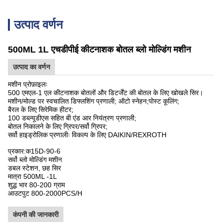
उत्पाद वर्णन
500ML 1L एचडीपीई कीटनाशक बोतल ब्लो मोल्डिंग मशीन
उत्पाद का वर्णन
मशीन प्रोफ़ाइलः
500 एमएल-1 एल कीटनाशक बोतलों और डिटर्जेंट की बोतल के लिए खोखले सिर।
मशीन/मोल्ड पर स्वचालित डिफ्लशिंग प्रणाली; ऑटो स्नेहन;पोस्ट कूलिंग;
बैरल के लिए सिरेमिक हीटर;
100 डब्ल्यूडीएस सहित बी एंड आर नियंत्रण प्रणाली;
बोतल निकालने के लिए ग्रिपर/सर्वो ग्रिपर;
सर्वो हाइड्रोलिक प्रणालीः विकल्प के लिए DAIKIN/REXROTH
प्रकार:
क
15D-90-6
सर्वो ब्लो मोल्डिंग मशीन
डबल स्टेशन, छह सिर
मात्रा 500ML -1L
शुद्ध भार 80-200 ग्राम
आउटपुट 800-2000PCS/H
कंपनी की जानकारी