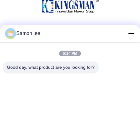
सोशल मीडिया
Samon lee
6:14 PM
त्वरित संपर्क
Good day, what product are you looking for?
टेलीफोन
86--13921962414
ईमेल
samonleechina@163.com
पता
नंबर 3, हुआई रोड, गंगकौ टाउन, झांगजियांग सिटी, 215612, जियांगसू प्रांत,
चीन